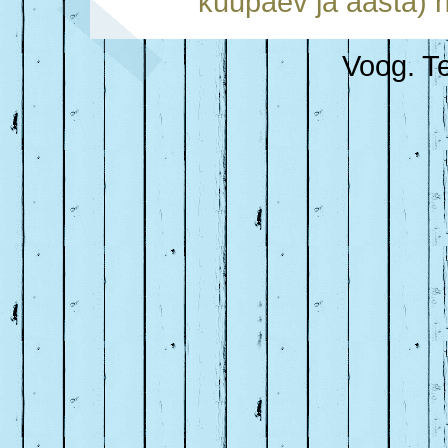
kuupäev ja aasta) h
Voog. Te