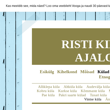
Kas meeldib see, mida näed? Loo oma veebileht Vooga ja naudi 30 päevast ta
RISTI 
AJAL
Esikülg
Kihelkond
Mõisad
Külad
Etnog
Alliklepa küla
Altküla küla
Audevälja küla
Kobru küla
Kurkse küla
Kõmmaste küla
Pae küla
Pakri saarte külad
Tusari küla
Vintse küla
Än