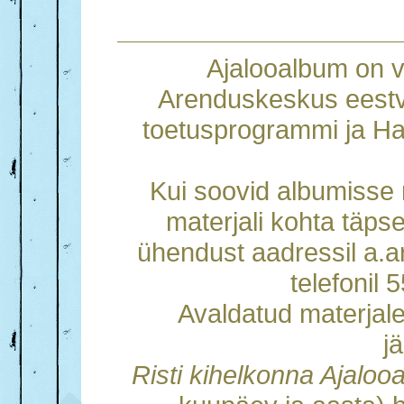
Ajalooalbum on 
Arenduskeskus eestv
toetusprogrammi ja Ha
Kui soovid albumisse m
materjali kohta täps
ühendust aadressil a.
telefonil
Avaldatud materjal
j
Risti kihelkonna Ajalo