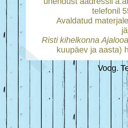
ühendust aadressil a.
telefonil
Avaldatud materjal
j
Risti kihelkonna Ajalo
kuupäev ja aasta) h
Voog. Te