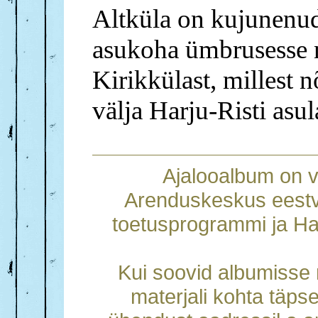
Altküla on kujunenud
asukoha ümbrusesse n
Kirikkülast, millest 
välja Harju-Risti asu
Ajalooalbum on 
Arenduskeskus eestv
toetusprogrammi ja Ha
Kui soovid albumisse m
materjali kohta täps