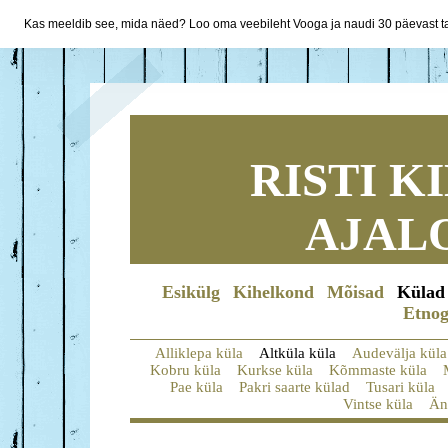
Kas meeldib see, mida näed? Loo oma veebileht Vooga ja naudi 30 päevast ta
RISTI 
AJAL
Esikülg
Kihelkond
Mõisad
Külad
Etnog
Alliklepa küla
Altküla küla
Audevälja küla
Kobru küla
Kurkse küla
Kõmmaste küla
Pae küla
Pakri saarte külad
Tusari küla
Vintse küla
Än