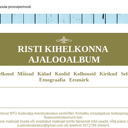
suta prooviperioodi.
RISTI KIHELKONNA
AJALOOALBUM
elkond
Mõisad
Külad
Koolid
Kolhoosid
Kirikud
Sel
Etnograafia
Eesmärk
minud MTÜ Audevälja Arenduskeskus eestvõttel, Kohaliku omaalgatuse toetusprogr
Teadusministeeriumi toel.
se materjali lisada või avaldatud materjali kohta täpsemat infot saada, võta palun
a.arenduskeskus@gmail.com või telefonil 5572784 (Helen).