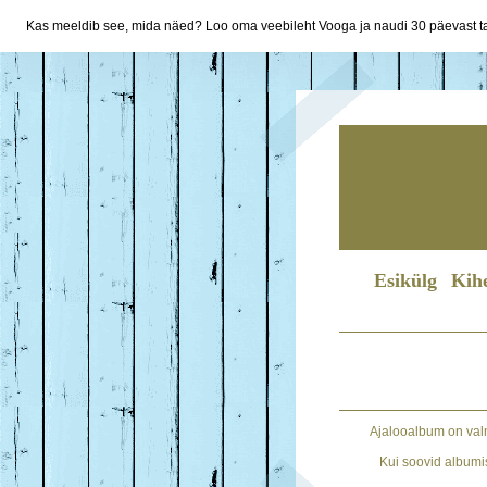
Kas meeldib see, mida näed? Loo oma veebileht Vooga ja naudi 30 päevast ta
Esikülg
Kih
Ajalooalbum on val
Kui soovid albumis