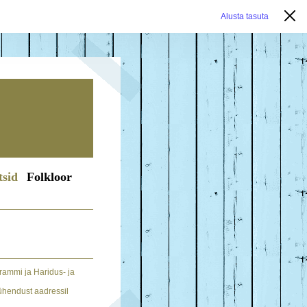
Alusta tasuta
tsid
Folkloor
ammi ja Haridus- ja
 ühendust aadressil