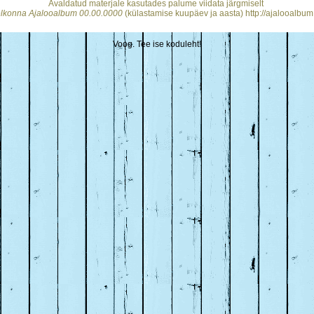
Avaldatud materjale kasutades palume viidata järgmiselt
helkonna Ajalooalbum 00.00.0000
(külastamise kuupäev ja aasta) http://ajalooalbum
Voog. Tee ise koduleht!