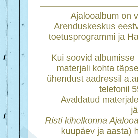
Ajalooalbum on 
Arenduskeskus eestv
toetusprogrammi ja Ha
Kui soovid albumisse m
materjali kohta täps
ühendust aadressil a.
telefonil
Avaldatud materjal
j
Risti kihelkonna Ajalo
kuupäev ja aasta) h