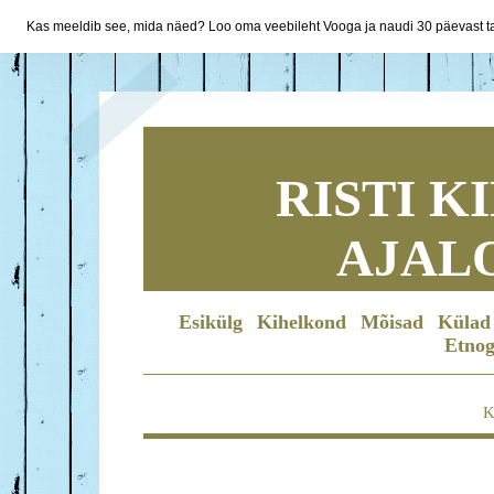
Kas meeldib see, mida näed? Loo oma veebileht Vooga ja naudi 30 päevast ta
RISTI 
AJAL
Esikülg
Kihelkond
Mõisad
Külad
Etnog
K