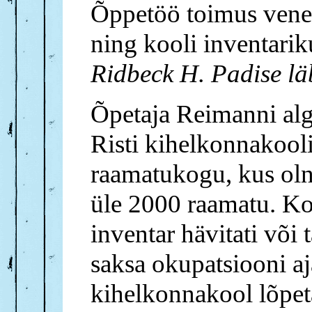
Õppetöö toimus vene k
ning kooli inventariku
Ridbeck H. Padise lä
Õpetaja Reimanni alga
Risti kihelkonnakooli
raamatukogu, kus oln
üle 2000 raamatu. Ko
inventar hävitati või t
saksa okupatsiooni aj
kihelkonnakool lõpet