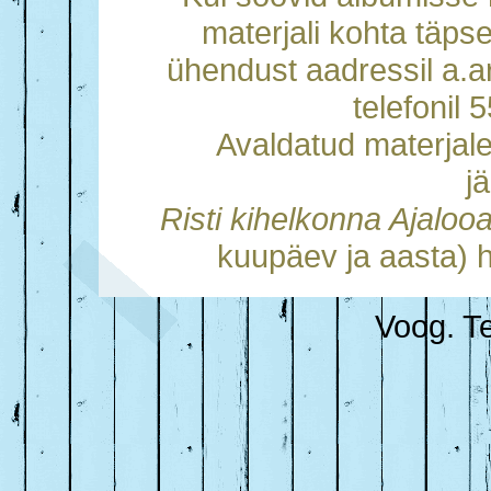
materjali kohta täps
ühendust aadressil a.
telefonil
Avaldatud materjal
j
Risti kihelkonna Ajalo
kuupäev ja aasta) h
Voog. Te