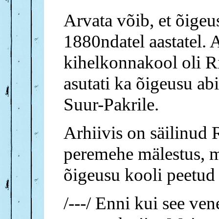
Arvata võib, et õigeu
1880ndatel aastatel. 
kihelkonnakool oli Ri
asutati ka õigeusu ab
Suur-Pakrile.
Arhiivis on säilinud R
peremehe mälestus, mi
õigeusu kooli peetud 
/---/ Enni kui see vene