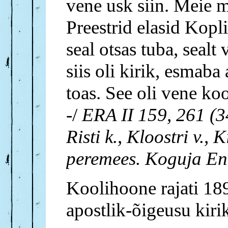
vene usk siin. Meie ma
Preestrid elasid Kopli
seal otsas tuba, sealt 
siis oli kirik, esmaba
toas. See oli vene koo
-/
ERA II 159, 261 (34
Risti k., Kloostri v., 
peremees. Koguja En
Koolihoone rajati 189
apostlik-õigeusu kiri