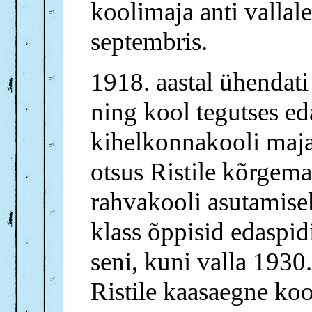
koolimaja anti vallale
septembris.
1918. aastal ühendati
ning kool tegutses ed
kihelkonnakooli majas
otsus Ristile kõrgema
rahvakooli asutamiseks
klass õppisid edaspi
seni, kuni valla 1930.
Ristile kaasaegne ko