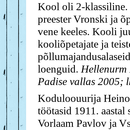
Kool oli 2-klassiline.
preester Vronski ja õ
vene keeles. Kooli ju
kooliõpetajate ja teis
põllumajandusalaseid
loenguid.
Hellenurm 
Padise vallas 2005; 
Koduloouurija Heino
töötasid 1911. aastal 
Vorlaam Pavlov ja Vs