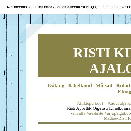
Kas meeldib see, mida näed? Loo oma veebileht Vooga ja naudi 30 päevast ta
RISTI 
AJAL
Esikülg
Kihelkond
Mõisad
Külad
Etnog
Alliklepa kool
Audevälja k
Risti Apostlik Õigeusu Kihelkonna
Vilivalla Vaeslaste Varjupaigakoo
Madise-Risti R