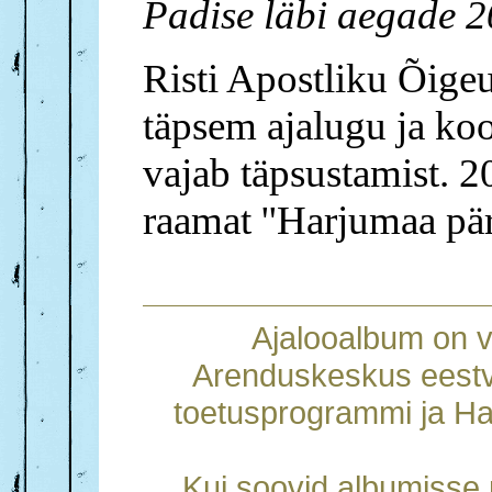
Padise läbi aegade 2
Risti Apostliku Õige
täpsem ajalugu ja ko
vajab täpsustamist. 2
raamat ''Harjumaa pä
Ajalooalbum on 
Arenduskeskus eestv
toetusprogrammi ja Ha
Kui soovid albumisse m