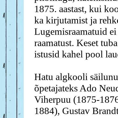
1875. aastast, kui ko
ka kirjutamist ja reh
Lugemisraamatuid ei 
raamatust. Keset tuba
istusid kahel pool lau
Hatu algkooli säilunu
õpetajateks Ado Neud
Viherpuu (1875-1876
1884), Gustav Brand