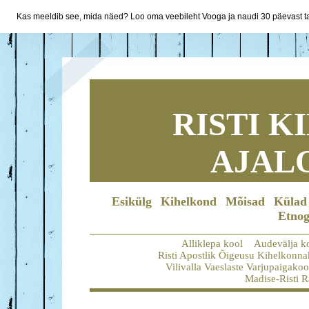
Kas meeldib see, mida näed? Loo oma veebileht Vooga ja naudi 30 päevast ta
RISTI 
AJAL
Esikülg
Kihelkond
Mõisad
Külad
Etnog
Alliklepa kool
Audevälja k
Risti Apostlik Õigeusu Kihelkonna
Vilivalla Vaeslaste Varjupaigakoo
Madise-Risti R