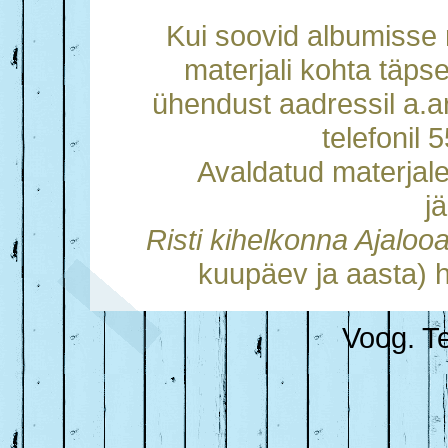
Kui soovid albumisse m
materjali kohta täps
ühendust aadressil a.
telefonil
Avaldatud materjal
j
Risti kihelkonna Ajalo
kuupäev ja aasta) h
Voog. Te