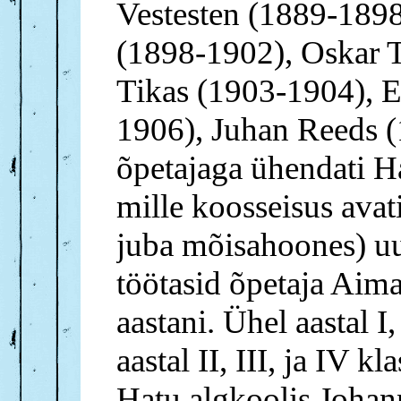
Vestesten (1889-189
(1898-1902), Oskar 
Tikas (1903-1904), 
1906), Juhan Reeds 
õpetajaga ühendati H
mille koosseisus avati
juba mõisahoones) uue
töötasid õpetaja Aim
aastani. Ühel aastal I, 
aastal II, III, ja IV 
Hatu algkoolis Johan