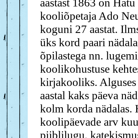
aastast 1863 on Hatu
kooliõpetaja Ado Neud
koguni 27 aastat. Ilm
üks kord paari nädala
õpilastega nn. lugemi
koolikohustuse keht
kirjakooliks. Alguses
aastal kaks päeva näda
kolm korda nädalas. 
koolipäevade arv kuu
piiblilugu, katekismus