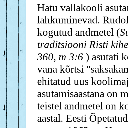
Hatu vallakooli asuta
lahkuminevad. Rudo
kogutud andmetel (
Su
traditsiooni Risti ki
360, m 3:6
) asutati 
vana kõrtsi "saksakam
ehitatud uus koolimaj
asutamisaastana on m
teistel andmetel on k
aastal. Eesti Õpetatu