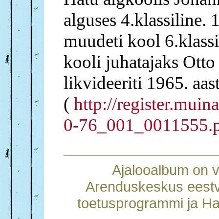
alguses 4.klassiline.
muudeti kool 6.klassil
kooli juhatajaks Ott
likvideeriti 1965. aas
(
http://register.mui
0-76_001_0011555.
Ajalooalbum on 
Arenduskeskus eestv
toetusprogrammi ja Ha