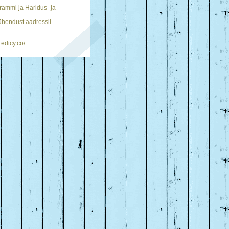
ammi ja Haridus- ja
 ühendust aadressil
.edicy.co/