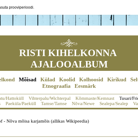
suta prooviperioodi.
RISTI KIHELKONNA
AJALOOALBUM
elkond
Mõisad
Külad
Koolid
Kolhoosid
Kirikud
Sel
Etnograafia
Eesmärk
tu/Hattoküll
Vihterpalu/Wichterpal
Kõmmaste/Kemnast
Tusari/Fr
s
Paeküla/Paeküll
Tamse/Tamse
Nõva/Newe
Sealepa/Sealep
Va
f - Nõva mõisa karjamõis (allikas Wikipeedia)