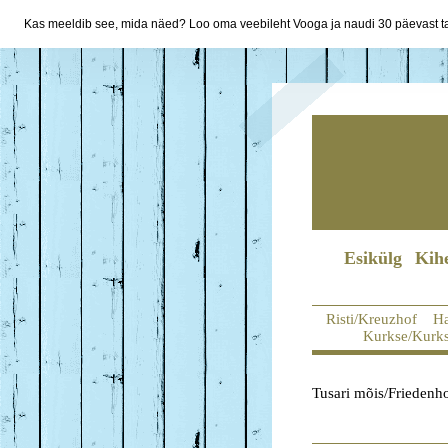
Kas meeldib see, mida näed? Loo oma veebileht Vooga ja naudi 30 päevast ta
Esikülg
Kih
Risti/Kreuzhof
Ha
Kurkse/Kurk
Tusari mõis/Friedenho