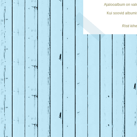
Ajalooalbum on val
Kui soovid albumis
Risti ki