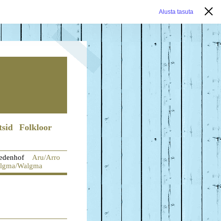
Alusta tasuta
tsid
Folkloor
iedenhof
Aru/Arro
lgma/Walgma