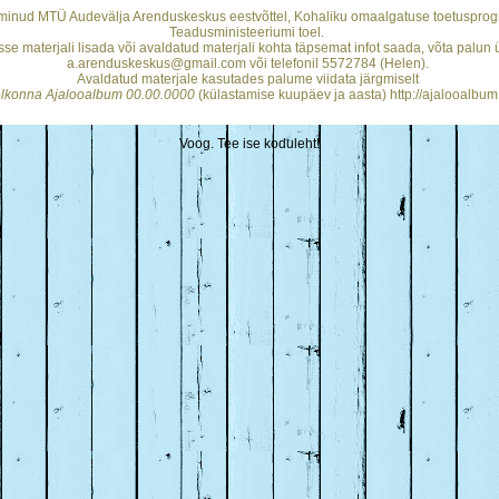
minud MTÜ Audevälja Arenduskeskus eestvõttel, Kohaliku omaalgatuse toetusprogr
Teadusministeeriumi toel.
se materjali lisada või avaldatud materjali kohta täpsemat infot saada, võta palun
a.arenduskeskus@gmail.com või telefonil 5572784 (Helen).
Avaldatud materjale kasutades palume viidata järgmiselt
helkonna Ajalooalbum 00.00.0000
(külastamise kuupäev ja aasta) http://ajalooalbum
Voog. Tee ise koduleht!