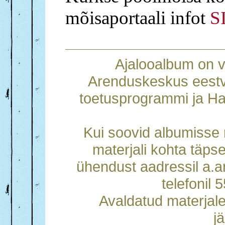
mõisaportaali infot
S
Ajalooalbum on 
Arenduskeskus eestv
toetusprogrammi ja Ha
Kui soovid albumisse m
materjali kohta täps
ühendust aadressil a.
telefonil
Avaldatud materjal
j