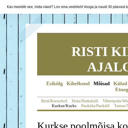
Kas meeldib see, mida näed? Loo oma veebileht Vooga ja naudi 30 päevast ta
RISTI 
AJAL
Esikülg
Kihelkond
Mõisad
Külad
Etnog
Risti/Kreuzhof
Hatu/Hattoküll
Vihterpalu/Wi
Kurkse/Kurks
Paeküla/Paeküll
Tamse/
Kurkse poolmõisa koh