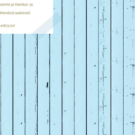
ammi ja Haridus- ja
 ühendust aadressil
.edicy.co/