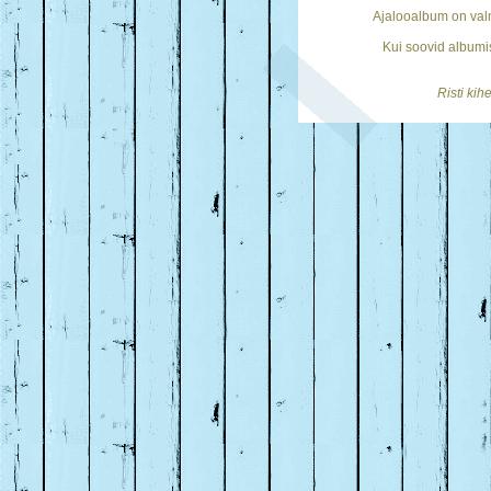
Ajalooalbum on val
Kui soovid albumis
Risti ki