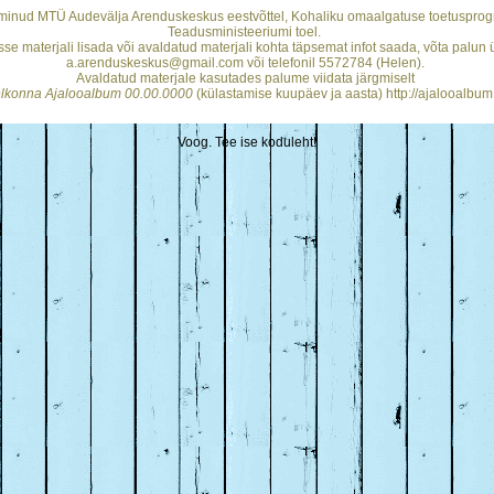
minud MTÜ Audevälja Arenduskeskus eestvõttel, Kohaliku omaalgatuse toetusprogr
Teadusministeeriumi toel.
se materjali lisada või avaldatud materjali kohta täpsemat infot saada, võta palun
a.arenduskeskus@gmail.com või telefonil 5572784 (Helen).
Avaldatud materjale kasutades palume viidata järgmiselt
helkonna Ajalooalbum 00.00.0000
(külastamise kuupäev ja aasta) http://ajalooalbum
Voog. Tee ise koduleht!