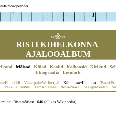
suta prooviperioodi.
RISTI KIHELKONNA
AJALOOALBUM
elkond
Mõisad
Külad
Koolid
Kolhoosid
Kirikud
Sel
Etnograafia
Eesmärk
tu/Hattoküll
Vihterpalu/Wichterpal
Kõmmaste/Kemnast
Tusari/Fr
s
Paeküla/Paeküll
Tamse/Tamse
Nõva/Newe
Sealepa/Sealep
Va
raldati Risti mõisast 1640 (allikas Wikipeedia)