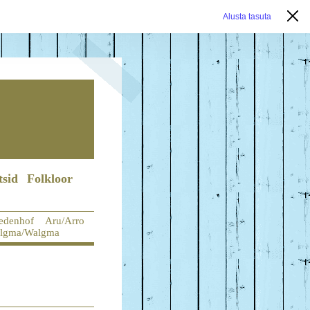
Alusta tasuta
tsid
Folkloor
iedenhof
Aru/Arro
lgma/Walgma