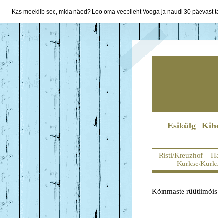
Kas meeldib see, mida näed? Loo oma veebileht Vooga ja naudi 30 päevast ta
Esikülg
Kih
Risti/Kreuzhof
Ha
Kurkse/Kurk
Kõmmaste rüütlimõis e