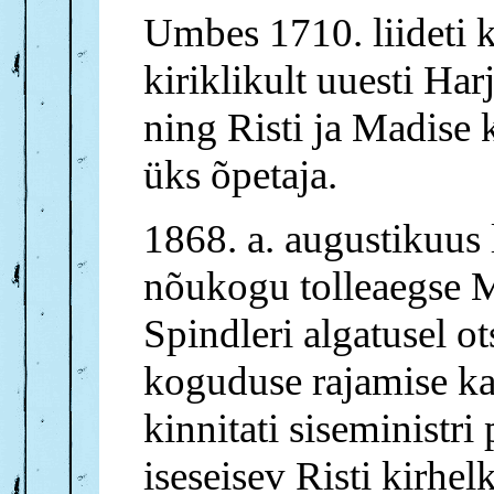
Umbes 1710. liideti 
kiriklikult uuesti H
ning Risti ja Madise
üks õpetaja.
1868. a. augustikuus
nõukogu tolleaegse Ma
Spindleri algatusel ot
koguduse rajamise k
kinnitati siseministri
iseseisev Risti kirhel