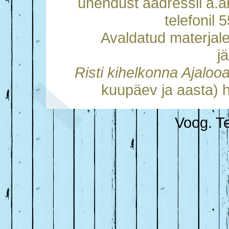
ühendust aadressil a.
telefonil
Avaldatud materjal
j
Risti kihelkonna Ajalo
kuupäev ja aasta) h
Voog. Te