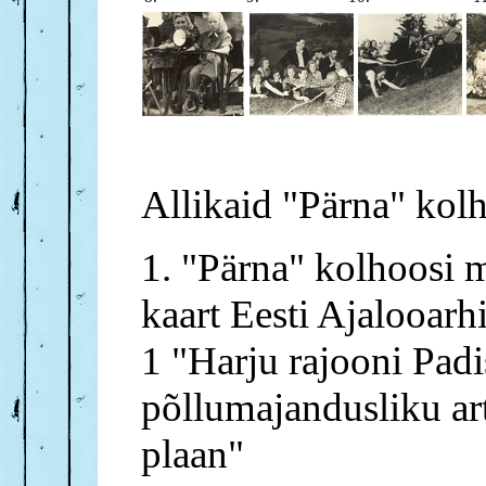
Allikaid "Pärna" kolh
1. "Pärna" kolhoosi 
kaart Eesti Ajalooarh
1 "Harju rajooni Pad
põllumajandusliku ar
plaan"