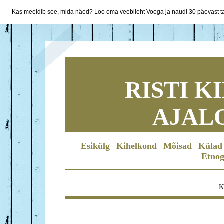
Kas meeldib see, mida näed? Loo oma veebileht Vooga ja naudi 30 päevast ta
RISTI 
AJAL
Esikülg
Kihelkond
Mõisad
Külad
Etnog
K