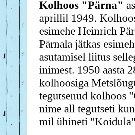
Kolhoos "Pärna"
as
aprillil 1949. Kolhoo
esimehe Heinrich Pär
Pärnala jätkas esime
asutamisel liitus sell
inimest. 1950 aasta 2
kolhoosiga Metslõug
tegutsenud kolhoos "
nime all tegutseti kun
mil ühineti "Koidula