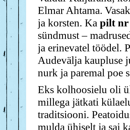
Elmar Ahtama. Vasak
ja korsten. Ka
pilt nr
sündmust – madrused 
ja erinevatel töödel. 
Audevälja kaupluse j
nurk ja paremal poe 
Eks kolhoosielu oli 
millega jätkati külae
traditsiooni. Peatoid
mulda ühiselt ja sai k