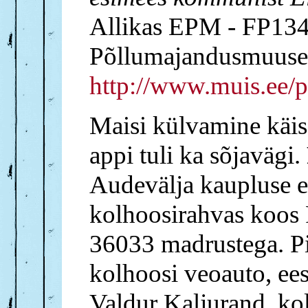
Allikas EPM - FP134:
Põllumajandusmuus
http://www.muis.ee/
Maisi külvamine käis
appi tuli ka sõjavägi.
Audevälja kaupluse e
kolhoosirahvas koos 
36033 madrustega. Pi
kolhoosi veoauto, ee
Valdur Kaljurand, ko