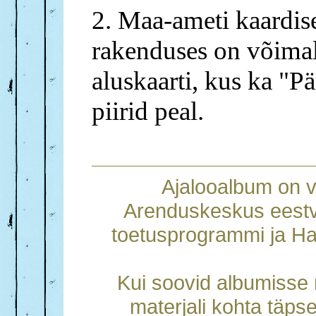
2. Maa-ameti kaardise
rakenduses on võimal
aluskaarti, kus ka "P
piirid peal.
Ajalooalbum on 
Arenduskeskus eestv
toetusprogrammi ja Ha
Kui soovid albumisse m
materjali kohta täps