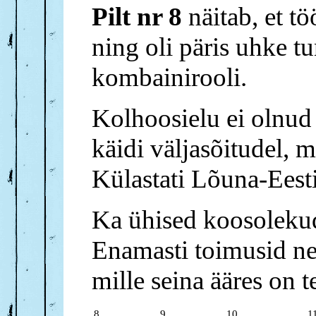
Pilt nr 8
näitab, et t
ning oli päris uhke tu
kombainirooli.
Kolhoosielu ei olnud
käidi väljasõitudel, 
Külastati Lõuna-Ees
Ka ühised koosolekud
Enamasti toimusid n
mille seina ääres on 
8.
9.
10.
1