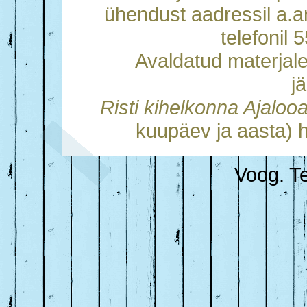
ühendust aadressil a.
telefonil
Avaldatud materjal
j
Risti kihelkonna Ajalo
kuupäev ja aasta) h
Voog. Te