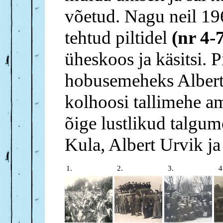
võetud. Nagu neil 196
tehtud piltidel
(nr 4-
üheskoos ja käsitsi. P
hobusemeheks Albert 
kolhoosi tallimehe am
õige lustlikud talgum
Kula, Albert Urvik ja
1.
2.
3.
4