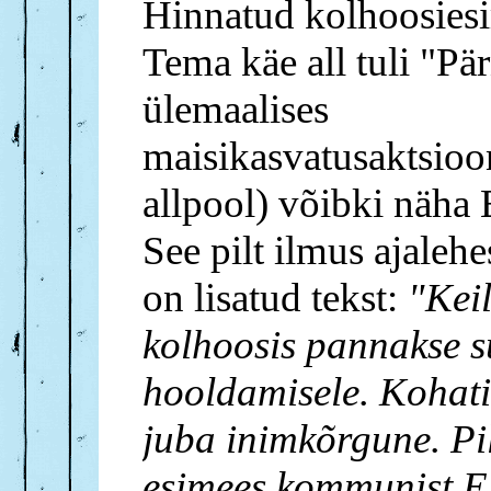
Hinnatud kolhoosies
Tema käe all tuli "Pä
ülemaalises
maisikasvatusaktsioo
allpool) võibki näha
See pilt ilmus ajaleh
on lisatud tekst:
"Keil
kolhoosis pannakse s
hooldamisele. Kohati
juba inimkõrgune. Pi
esimees kommunist E